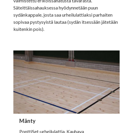
valmistettu erikoissahatusta tavarasta.
Säteittäis
sahauksessa hyödynnetään puun
sydänkappale, josta saa urheilulattiaksi parhaiten
sopivaa pystysyistä lautaa (sydän itsessään jätetään
kuitenkin pois).
Mänty
PonttiSet-urheilulattia, Kauhava