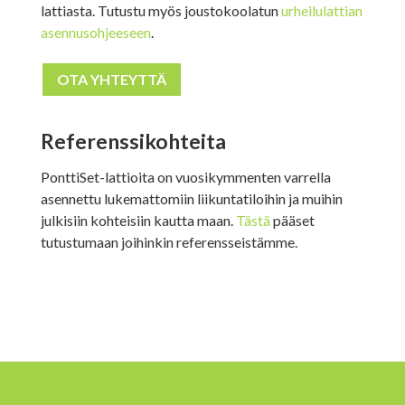
lattiasta. Tutustu myös joustokoolatun
urheilulattian
asennusohjeeseen
.
OTA YHTEYTTÄ
Referenssikohteita
PonttiSet-lattioita on vuosikymmenten varrella
asennettu lukemattomiin liikuntatiloihin ja muihin
julkisiin kohteisiin kautta maan.
Tästä
pääset
tutustumaan joihinkin referensseistämme.