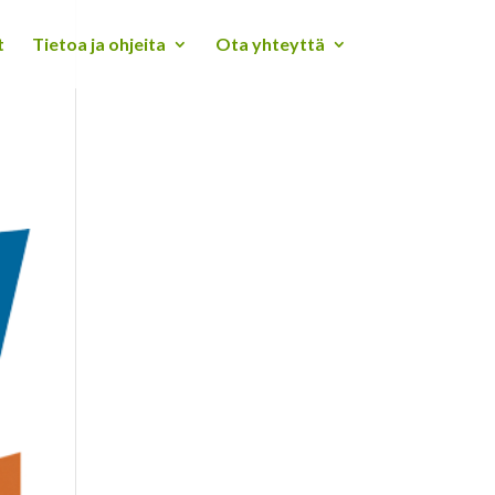
t
Tietoa ja ohjeita
Ota yhteyttä